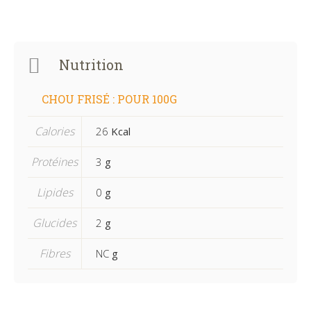
Nutrition
CHOU FRISÉ : POUR 100G
Calories
26
Kcal
Protéines
3
g
Lipides
0
g
Glucides
2
g
Fibres
NC
g